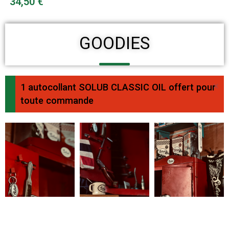
Prix
34,50 €
GOODIES
×
1 autocollant SOLUB CLASSIC OIL offert pour
toute commande