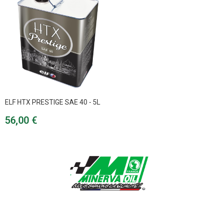
ELF HTX PRESTIGE SAE 40 - 5L
Prix
56,00 €