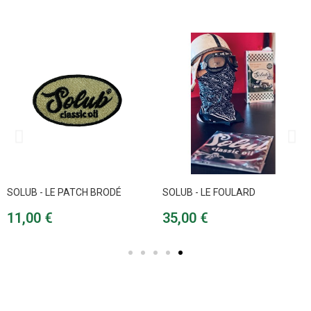
SOLUB - LE FOULARD
SOLUB - LE PORTE-CLÉS
ÉMAILLÉ
Prix
35,00 €
Prix
8,00 €