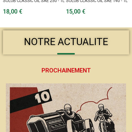
SOLUB CLASSIC OIL SAE 250 - 1L
SOLUB CLASSIC OIL SAE 140 - 1L
Prix
Prix
18,00 €
15,00 €
NOTRE ACTUALITE
PROCHAINEMENT